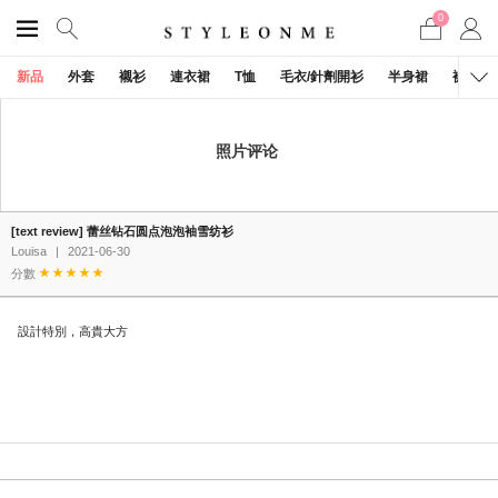
0
新品
外套
襯衫
連衣裙
T恤
毛衣/針劑開衫
半身裙
褲子
照片评论
[text review] 蕾丝钻石圆点泡泡袖雪纺衫
Louisa
|
2021-06-30
分數
設計特別，高貴大方