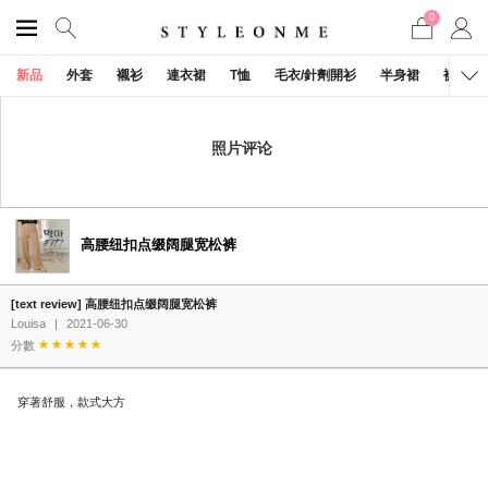
0
新品
外套
襯衫
連衣裙
T恤
毛衣/針劑開衫
半身裙
褲子
照片评论
高腰纽扣点缀阔腿宽松裤
[text review] 高腰纽扣点缀阔腿宽松裤
Louisa
|
2021-06-30
分數
穿著舒服，款式大方