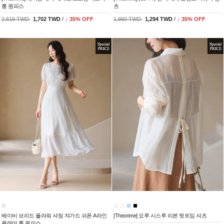
롱 원피스
츠
2,619 TWD
1,702 TWD
/
↓
35
% OFF
1,990 TWD
1,294 TWD
/
↓
35
% OFF
베이비 브리드 플라워 셔링 쟈가드 쉬폰 A라인
[Theonme] 요루 시스루 리본 뒷트임 셔츠
플레어 롱 원피스