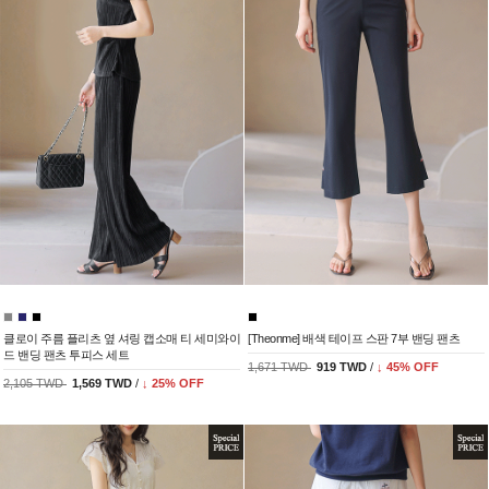
클로이 주름 플리츠 옆 셔링 캡소매 티 세미와이
[Theonme] 배색 테이프 스판 7부 밴딩 팬츠
드 밴딩 팬츠 투피스 세트
1,671 TWD
919 TWD
/
↓
45
% OFF
2,105 TWD
1,569 TWD
/
↓
25
% OFF