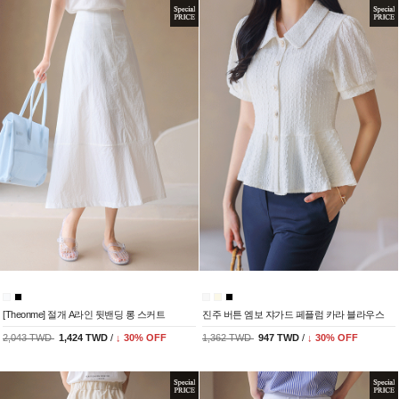
[Theonme] 절개 A라인 뒷밴딩 롱 스커트
진주 버튼 엠보 쟈가드 페플럼 카라 블라우스
2,043 TWD
1,424 TWD
/
↓
30
% OFF
1,362 TWD
947 TWD
/
↓
30
% OFF