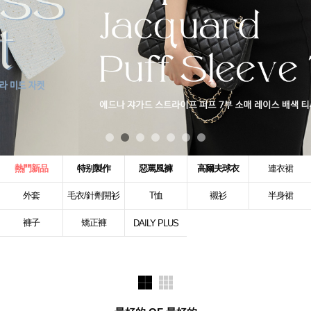
熱門新品
特别製作
惡罵風褲
高爾夫球衣
連衣裙
外套
毛衣/針劑開衫
T恤
襯衫
半身裙
褲子
矯正褲
DAILY PLUS