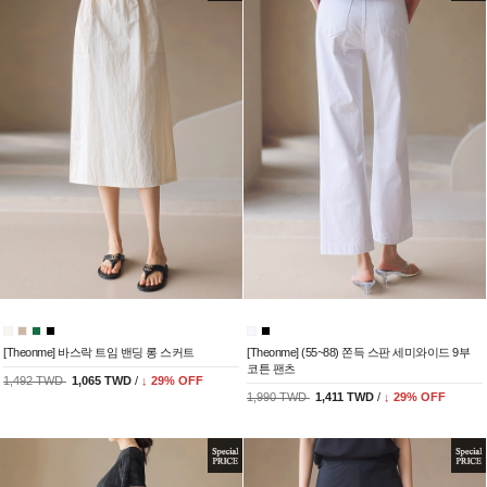
[Theonme] 바스락 트임 밴딩 롱 스커트
[Theonme] (55~88) 쫀득 스판 세미와이드 9부
코튼 팬츠
1,492 TWD
1,065 TWD
/
↓
29
% OFF
1,990 TWD
1,411 TWD
/
↓
29
% OFF