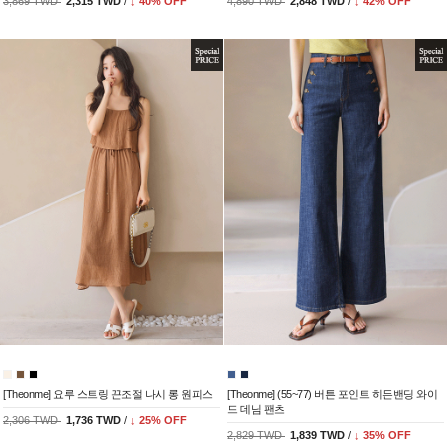
3,869 TWD
2,315 TWD
/
↓
40
% OFF
4,890 TWD
2,848 TWD
/
↓
42
% OFF
[Theonme] 요루 스트링 끈조절 나시 롱 원피스
[Theonme] (55~77) 버튼 포인트 히든밴딩 와이
드 데님 팬츠
2,306 TWD
1,736 TWD
/
↓
25
% OFF
2,829 TWD
1,839 TWD
/
↓
35
% OFF