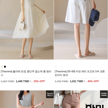
[Theonme] 플라워 펀칭 콩단추 캡소매 롱 원피
[Theonme] (55~88) 마린 패치 포인트 5부 코튼
스
반바지 팬츠
2,157 TWD
1,449 TWD
/
↓
33
% OFF
1,702 TWD
1,021 TWD
/
↓
40
% OFF