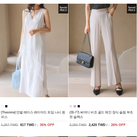
[Theonme] 언발 레이스 레이어드 트임 나시 원
(55-77) 써머디 비조 골드 체인 장식 슬림 부츠
피스
컷 슬랙스
1,257 TWD
817 TWD
/
↓
35
% OFF
3,250 TWD
2,420 TWD
/
↓
26
% OFF