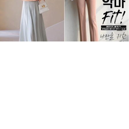
핀턱 플리츠 허리 리본 A라인 플레어 롱 뷔스티
修身半一字型恶魔风宽松裤vol.48
에 나시 원피스
1,690 TWD
1,857 TWD
1,368 TWD
/
↓
26
% OFF