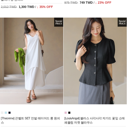
975 TWD
749 TWD
/
↓
23
% OFF
2,012 TWD
1,300 TWD
/
↓
35
% OFF
[Theonme] 끈벨트 SET 언발 레이어드 롱 원피
[LouisAngel] 블러스 사각사각 쟈가드 꽃잎 소매
스
페플럼 자켓 블라우스