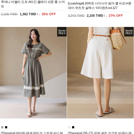
루애나 러블리 도트 A라인 플레어 쉬폰 롱 스커
[LouisAngel] 완벽핏 사각사각 썸머 쿨 비조버튼
트
세미 부츠컷 슬랙스 악마팬츠vol.127
2,105 TWD
1,362 TWD
/
↓
35
% OFF
3,343 TWD
2,105 TWD
/
↓
37
% OFF
[Theonme] 레터링 배색 테이프 스트링 바스락
[Theonme] (55~77) 핀턱 패치 포인트 버뮤다 팬