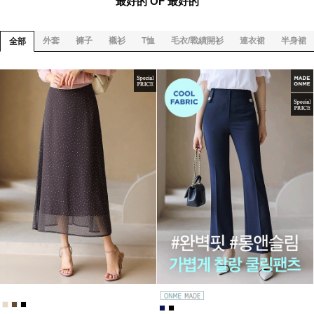
最好的 OF 最好的
外套
褲子
襯衫
T恤
毛衣/戰績開衫
連衣裙
半身裙
全部