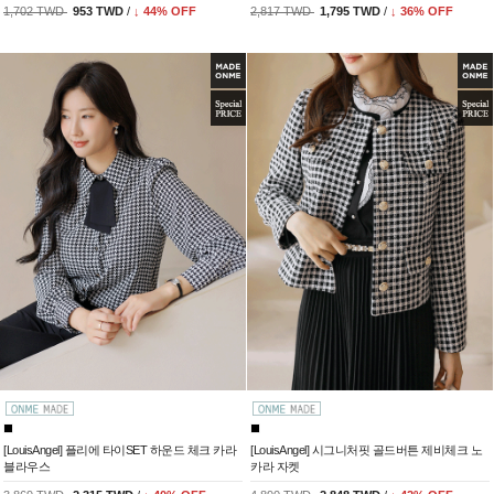
1,702 TWD
953 TWD
/
↓
44
% OFF
2,817 TWD
1,795 TWD
/
↓
36
% OFF
[LouisAngel] 플리에 타이SET 하운드 체크 카라
[LouisAngel] 시그니처핏 골드버튼 제비체크 노
블라우스
카라 자켓