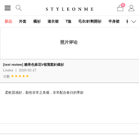
0
新品
外套
襯衫
連衣裙
T恤
毛衣/針劑開衫
半身裙
褲子
照片评论
[text review] 糖果色麻花V领寬鬆針織衫
Louisa
|
2020-02-27
分數
柔軟質感好，顏色非常之美麗，非常配合春日的季節