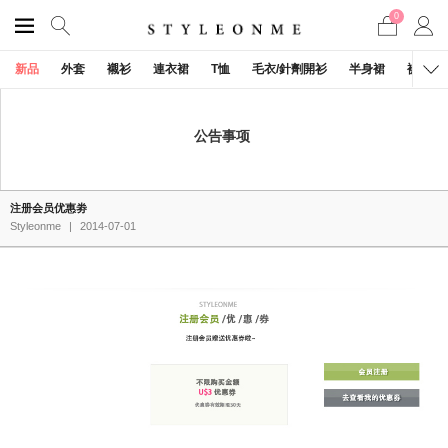
0
新品
外套
襯衫
連衣裙
T恤
毛衣/針劑開衫
半身裙
褲子
公告事项
注册会员优惠劵
Styleonme
|
2014-07-01