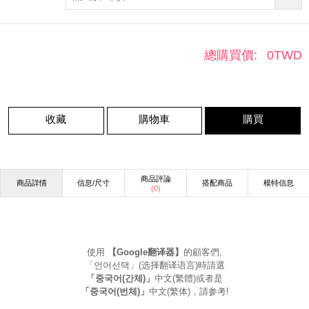
總購買價:
0
TWD
收藏
購物車
購買
商品評論
商品詳情
信息/尺寸
搭配商品
模特信息
(
0
)
使用
【Google翻译器】
的顧客們,
「언어선택」(选择翻译语言)時請選
「중국어(간체)」
中文(繁體)或者是
「중국어(번체)」
中文(繁体)，請参考!