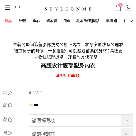
0
1
/
0
新品
外套
襯衫
連衣裙
T恤
毛衣/針劑開衫
半身裙
褲子
穿着的瞬间遮盖腹部赘肉的矫正内衣！在穿突显线条的连衣
裙或裙子的时候，一起搭配~ 可以塑造苗条的身材:)高腰设
计收住腹部线条，穿着时方便移动！
高腰设计腹部塑身内衣
433 TWD
積分 :
4 TWD
顏色 :
顏色 :
尺碼 :