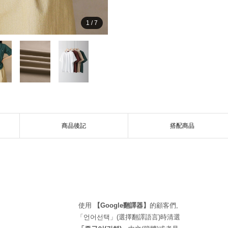
1
/
7
商品後記
搭配商品
使用
【Google翻譯器】
的顧客們,
「언어선택」(選擇翻譯語言)時清選