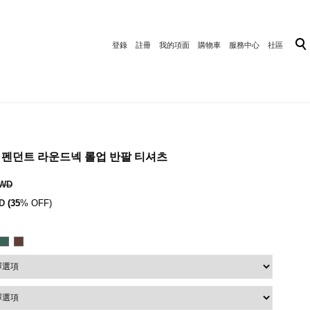
登錄
註冊
我的項面
購物車
服務中心
社區
이직 펜던트 라운드넥 롤업 반팔 티셔츠
TWD
D
(35
% OFF)