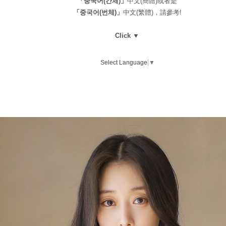
「중국어(간체)」
中文(簡體)或者是
「중국어(번체)」
中文(繁體)，請參考!
Click ▼
Select Language
▼