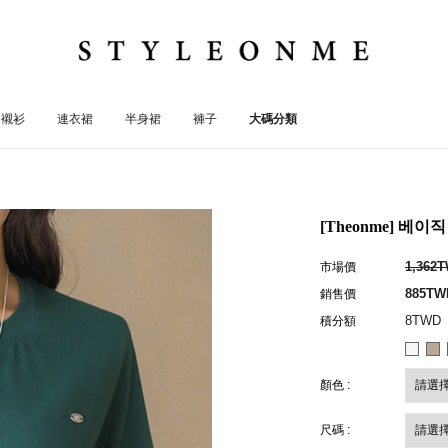
襯衫
連衣裙
半身裙
褲子
大碼分類
[Theonme] 베
1,362
市場價
885TW
銷售價
8TWD
積分額
顏色 :
尺碼 :