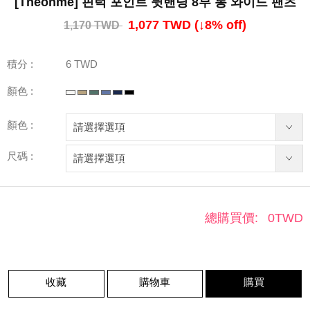
[Theonme] 핀턱 포인트 뒷밴딩 8부 통 와이드 팬츠
1,077 TWD
(↓
8
% off)
1,170 TWD
積分 :
6 TWD
顏色 :
顏色 :
尺碼 :
總購買價:
0
TWD
收藏
購物車
購買