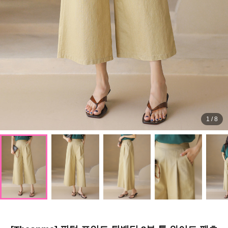
1
/
8