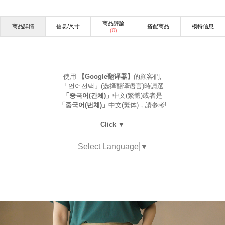
商品評論
商品詳情
信息/尺寸
搭配商品
模特信息
(
0
)
使用
【Google翻译器】
的顧客們,
「언어선택」(选择翻译语言)時請選
「중국어(간체)」
中文(繁體)或者是
「중국어(번체)」
中文(繁体)，請参考!
Click ▼
Select Language
▼