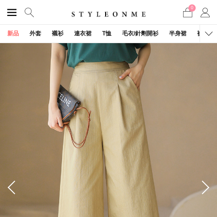
0
新品
外套
襯衫
連衣裙
T恤
毛衣/針劑開衫
半身裙
褲子