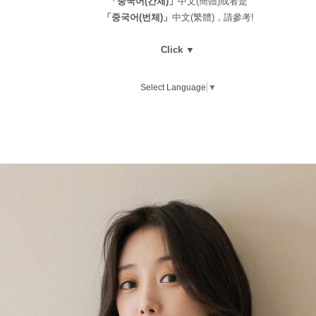
「중국어(간체)」
中文(簡體)或者是
「중국어(번체)」
中文(繁體)，請參考!
Click ▼
Select Language
▼