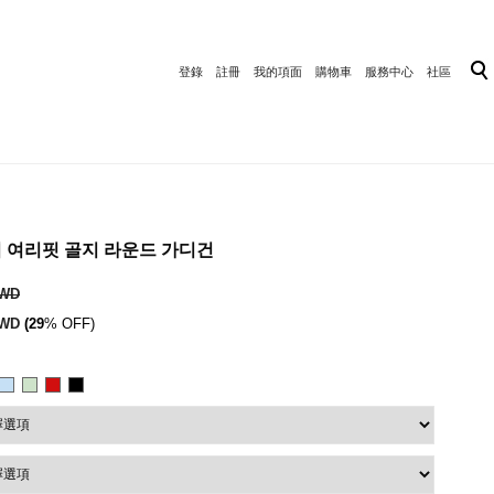
登錄
註冊
我的項面
購物車
服務中心
社區
 썸머 여리핏 골지 라운드 가디건
TWD
TWD
(29
% OFF)