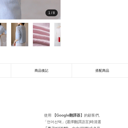
1
/
8
商品後記
搭配商品
使用
【Google翻譯器】
的顧客們,
「언어선택」(選擇翻譯語言)時清選