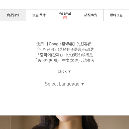
商品評論
商品詳情
信息/尺寸
搭配商品
模特信息
(
0
)
使用
【Google翻译器】
的顧客們,
「언어선택」(选择翻译语言)時請選
「중국어(간체)」
中文(繁體)或者是
「중국어(번체)」
中文(繁体)，請参考!
Click ▼
Select Language
▼