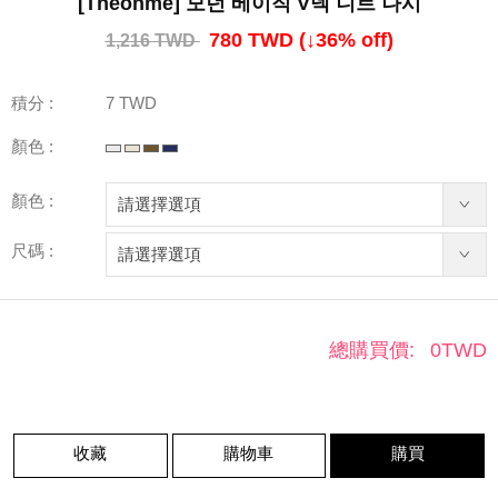
[Theonme] 모던 베이직 V넥 니트 나시
780 TWD
(↓
36
% off)
1,216 TWD
積分 :
7 TWD
顏色 :
顏色 :
尺碼 :
總購買價:
0
TWD
收藏
購物車
購買