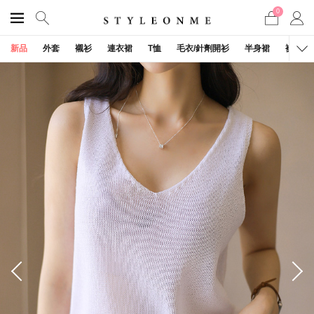
0
新品
外套
襯衫
連衣裙
T恤
毛衣/針劑開衫
半身裙
褲子