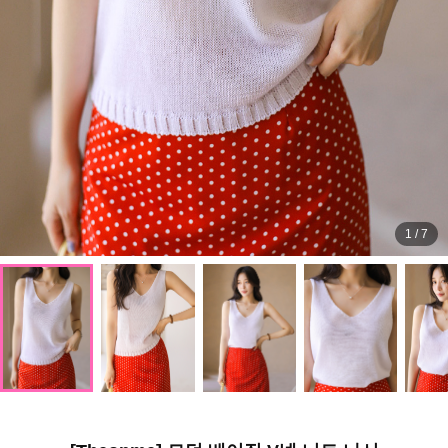
1
/
7