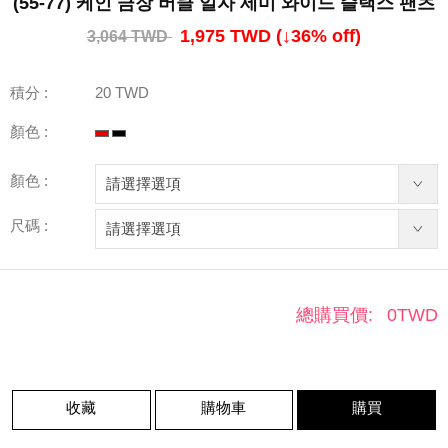
(55-77) 케인 금장 버클 일자 세미 와이드 슬랙스 팬츠
1,975 TWD
(↓
36
% off)
3,064 TWD
積分 :
20 TWD
顏色 :
顏色 :
尺碼 :
總購買價:
0
TWD
收藏
購物車
購買