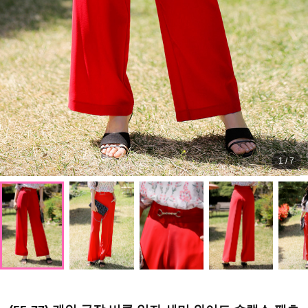
1
/
7