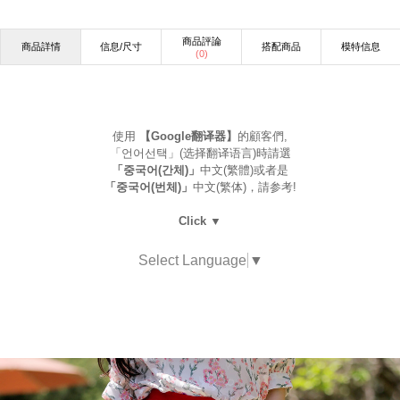
商品評論
商品詳情
信息/尺寸
搭配商品
模特信息
(
0
)
使用
【Google翻译器】
的顧客們,
「언어선택」(选择翻译语言)時請選
「중국어(간체)」
中文(繁體)或者是
「중국어(번체)」
中文(繁体)，請参考!
Click ▼
Select Language
▼