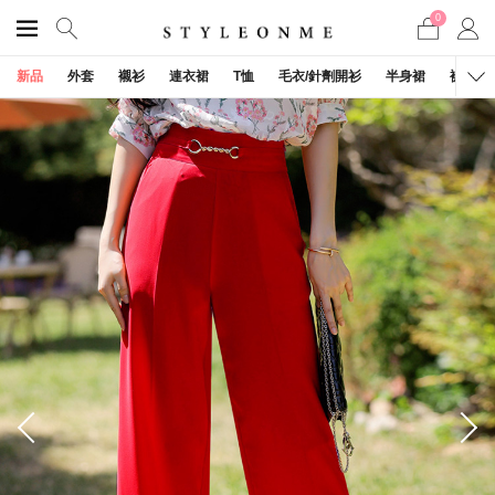
0
新品
外套
襯衫
連衣裙
T恤
毛衣/針劑開衫
半身裙
褲子