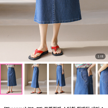
1
/
8