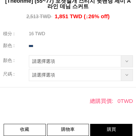
[Theonme] (55~77) 포켓절개 스티치 뒷밴딩 세미 A
라인 데님 스커트
1,851 TWD
(↓
26
% off)
2,513 TWD
積分 :
16 TWD
顏色 :
顏色 :
尺碼 :
總購買價:
0
TWD
收藏
購物車
購買