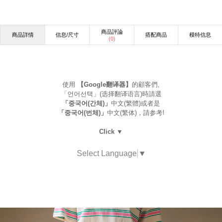
商品評論
商品詳情
信息/尺寸
搭配商品
模特信息
(
0
)
使用
【Google翻译器】
的顧客們,
「언어선택」(选择翻译语言)時請選
「중국어(간체)」
中文(繁體)或者是
「중국어(번체)」
中文(繁体)，請参考!
Click ▼
Select Language
▼