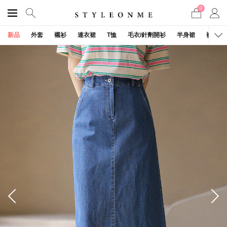
0
新品
外套
襯衫
連衣裙
T恤
毛衣/針劑開衫
半身裙
褲子