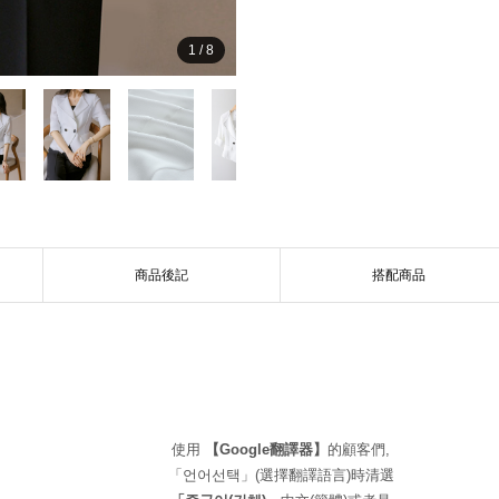
1
/
8
商品後記
搭配商品
使用
【Google翻譯器】
的顧客們,
「언어선택」(選擇翻譯語言)時清選