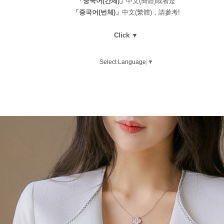
「중국어(간체)」
中文(簡體)或者是
「중국어(번체)」
中文(繁體)，請參考!
Click ▼
Select Language
▼