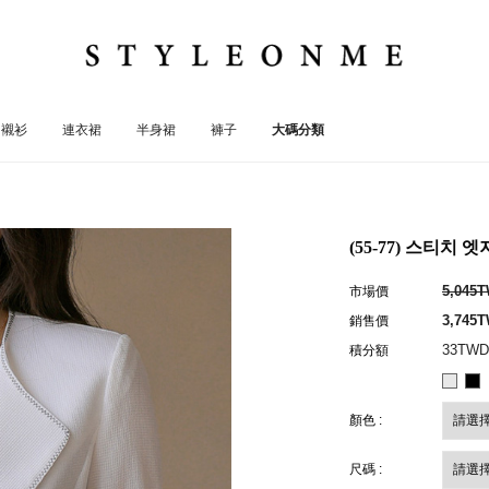
襯衫
連衣裙
半身裙
褲子
大碼分類
(55-77) 스티치
5,045
市場價
3,745
銷售價
33TWD
積分額
顏色 :
尺碼 :