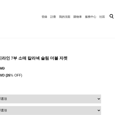
登錄
註冊
我的項面
購物車
服務中心
社區
 엣지라인 7부 소매 칼라넥 슬림 더블 자켓
TWD
TWD
(26
% OFF)