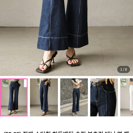
1
/
8