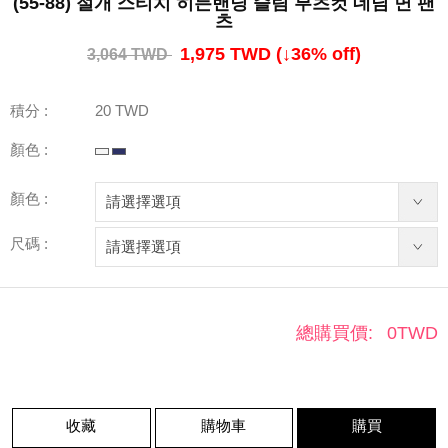
(55-88) 절개 스티치 히든밴딩 슬림 부츠컷 데님 면 팬
츠
1,975 TWD
(↓
36
% off)
3,064 TWD
積分 :
20 TWD
顏色 :
顏色 :
尺碼 :
總購買價:
0
TWD
收藏
購物車
購買