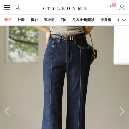
0
新品
外套
襯衫
連衣裙
T恤
毛衣/針劑開衫
半身裙
褲子