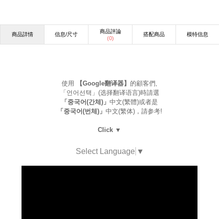
商品評論
商品詳情
信息/尺寸
搭配商品
模特信息
(
0
)
使用
【Google翻译器】
的顧客們,
「언어선택」(选择翻译语言)時請選
「중국어(간체)」
中文(繁體)或者是
「중국어(번체)」
中文(繁体)，請参考!
Click ▼
Select Language
▼