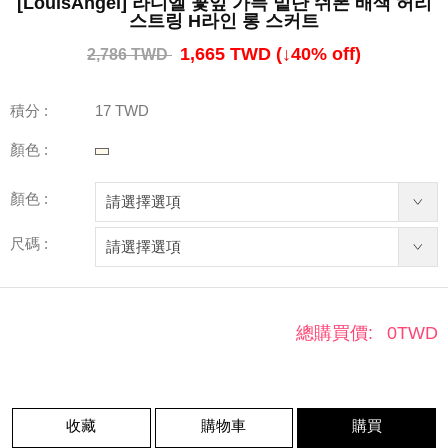
[LouisAngel] 라디엘 꽃잎 가득 밑단 쉬폰 배색 허리
스트링 H라인 롱 스커트
1,665 TWD
(↓
40
% off)
2,786 TWD
積分 :
17 TWD
顏色 :
顏色 :
尺碼 :
總購買價:
0
TWD
收藏
購物車
購買