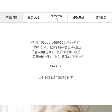
商品評論
商品詳情
信息/尺寸
搭配商品
模特信息
(
0
)
使用
【Google翻译器】
的顧客們,
「언어선택」(选择翻译语言)時請選
「중국어(간체)」
中文(繁體)或者是
「중국어(번체)」
中文(繁体)，請参考!
Click ▼
Select Language
▼