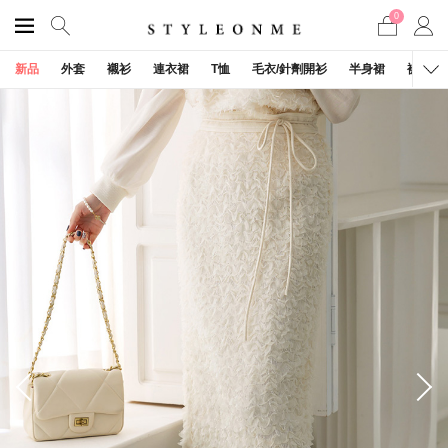
0
新品
外套
襯衫
連衣裙
T恤
毛衣/針劑開衫
半身裙
褲子