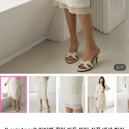
1
/
7