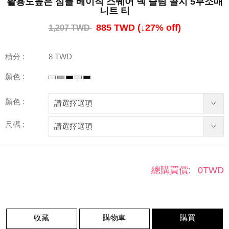
활용도높은 심플 베이직 스퀘어 넥 슬림 골지 5부소매
니트 티
885 TWD
(↓
27
% off)
1,207 TWD
積分 :
8 TWD
顏色 :
顏色 :
尺碼 :
總購買價:
0
TWD
收藏
購物車
購買