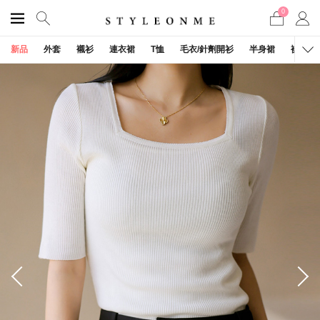
0
新品
外套
襯衫
連衣裙
T恤
毛衣/針劑開衫
半身裙
褲子