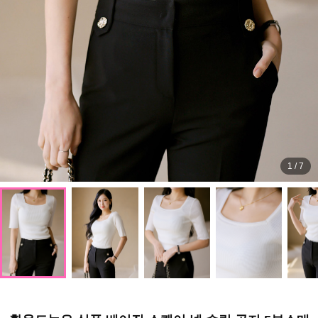
1
/
7