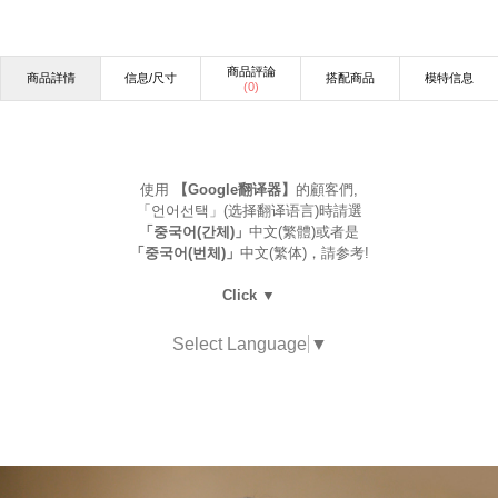
商品評論
商品詳情
信息/尺寸
搭配商品
模特信息
(
0
)
使用
【Google翻译器】
的顧客們,
「언어선택」(选择翻译语言)時請選
「중국어(간체)」
中文(繁體)或者是
「중국어(번체)」
中文(繁体)，請参考!
Click ▼
Select Language
▼