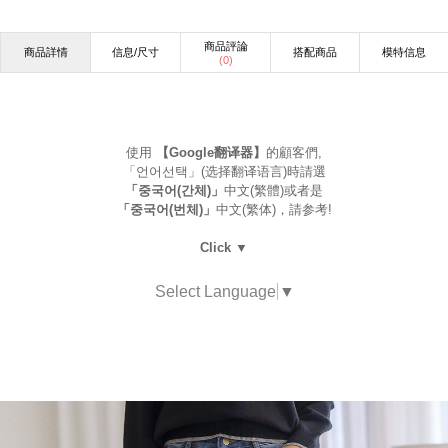
商品評論
商品詳情
信息/尺寸
搭配商品
模特信息
(
0
)
使用
【Google翻译器】
的顧客們,
「언어선택」(选择翻译语言)時請選
「중국어(간체)」
中文(繁體)或者是
「중국어(번체)」
中文(繁体)，請参考!
Click ▼
Select Language
▼