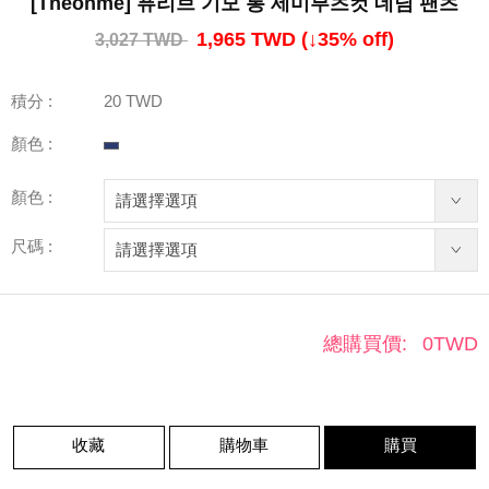
[Theonme] 퓨리브 기모 롱 세미부츠컷 데님 팬츠
1,965 TWD
(↓
35
% off)
3,027 TWD
積分 :
20 TWD
顏色 :
顏色 :
尺碼 :
總購買價:
0
TWD
收藏
購物車
購買