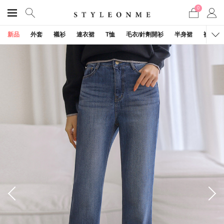
0
新品
外套
襯衫
連衣裙
T恤
毛衣/針劑開衫
半身裙
褲子