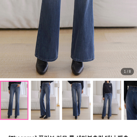
1
/
8