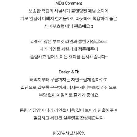
MD's Comment
보송한 촉감의 셔닐사가 블렌딩된 데님 소재에
기모 안감이 더해져 한겨울까지 따뜻하게 착용하기 좋은
세미부츠컷 데님 팬츠예요 :)
과하지 않은 부츠컷 라인과 롱한 기장감으로
다리 라인을 세련되게 정돈해주어
슬림하고 길어 보이는 효과를 선사해줍니다~
Design & Fit
허벅지부터 무릎까지는 자연스럽게 잡아주고
밑단으로 갈수록 은은하게 퍼지는 세미부츠컷 라인으로
부담 없이 데일리로 즐기기 좋아요
롱한 기장감이 다리 라인을 더욱 길어 보이게 연출해주며
깔끔하고 세련된 실루엣을 완성해줍니다
면60% 셔닐사40%