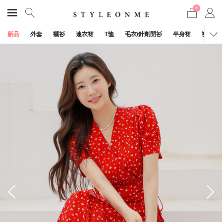
0
新品
外套
襯衫
連衣裙
T恤
毛衣/針劑開衫
半身裙
褲子