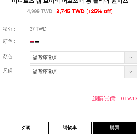
미니로즈 랩 브이넥 퍼프소매 롱 플레어 원피스
3,745 TWD
(↓
25
% off)
4,999 TWD
積分 :
37 TWD
顏色 :
顏色 :
尺碼 :
總購買價:
0
TWD
收藏
購物車
購買