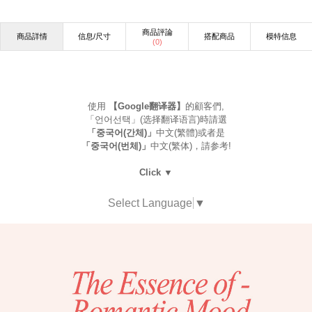
商品評論
商品詳情
信息/尺寸
搭配商品
模特信息
(
0
)
使用
【Google翻译器】
的顧客們,
「언어선택」(选择翻译语言)時請選
「중국어(간체)」
中文(繁體)或者是
「중국어(번체)」
中文(繁体)，請参考!
Click ▼
Select Language
▼