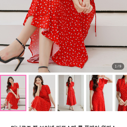
1
/
9