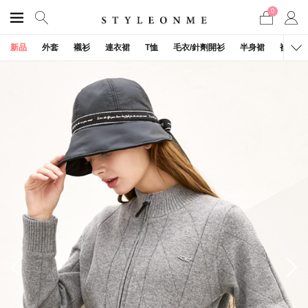
0
新品
外套
襯衫
連衣裙
T恤
毛衣/針劑開衫
半身裙
褲子