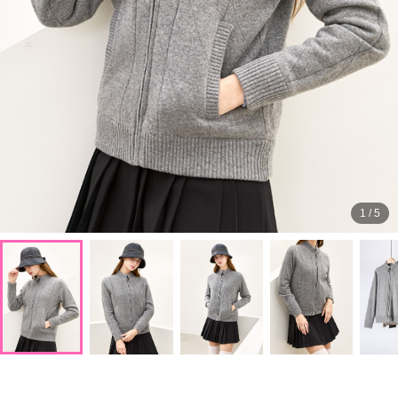
1
/
5