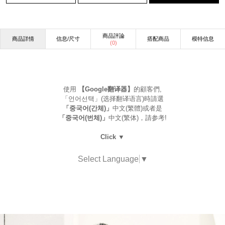
商品評論
商品詳情
信息/尺寸
搭配商品
模特信息
(
0
)
使用
【Google翻译器】
的顧客們,
「언어선택」(选择翻译语言)時請選
「중국어(간체)」
中文(繁體)或者是
「중국어(번체)」
中文(繁体)，請参考!
Click ▼
Select Language
▼