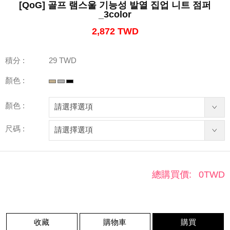
[QoG] 골프 램스울 기능성 발열 집업 니트 점퍼
_3color
2,872 TWD
積分 :
29 TWD
顏色 :
顏色 :
尺碼 :
總購買價:
0
TWD
收藏
購物車
購買