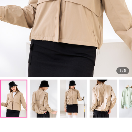
1
/
5