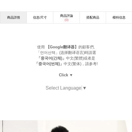
商品評論
商品詳情
信息/尺寸
搭配商品
模特信息
(
0
)
使用
【Google翻译器】
的顧客們,
「언어선택」(选择翻译语言)時請選
「중국어(간체)」
中文(繁體)或者是
「중국어(번체)」
中文(繁体)，請参考!
Click ▼
Select Language
▼