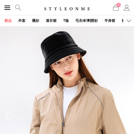
0
新品
外套
襯衫
連衣裙
T恤
毛衣/針劑開衫
半身裙
褲子