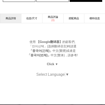
商品評論
商品詳情
信息/尺寸
搭配商品
模特信息
(
0
)
使用
【Google翻译器】
的顧客們,
「언어선택」(选择翻译语言)時請選
「중국어(간체)」
中文(繁體)或者是
「중국어(번체)」
中文(繁体)，請参考!
Click ▼
Select Language
▼