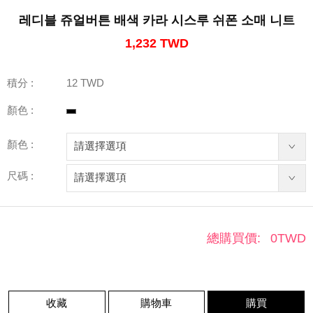
레디블 쥬얼버튼 배색 카라 시스루 쉬폰 소매 니트
1,232 TWD
積分 :
12 TWD
顏色 :
顏色 :
尺碼 :
總購買價:
0
TWD
收藏
購物車
購買