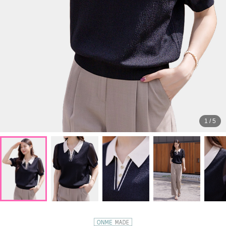
1
/
5