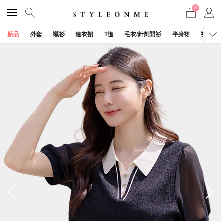
0
新品
外套
襯衫
連衣裙
T恤
毛衣/針劑開衫
半身裙
褲子