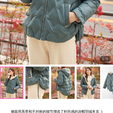
1
/
5
侧面用系带和不对称的细节增添了时尚感的连帽羽绒夹克 :)