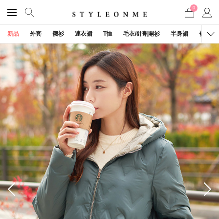
0
新品
外套
襯衫
連衣裙
T恤
毛衣/針劑開衫
半身裙
褲子