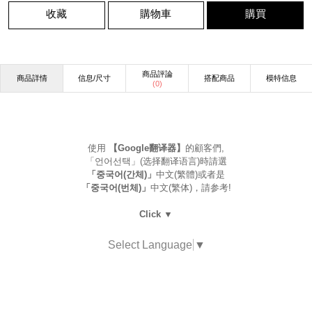
收藏
購物車
購買
商品評論
商品詳情
信息/尺寸
搭配商品
模特信息
(
0
)
使用
【Google翻译器】
的顧客們,
「언어선택」(选择翻译语言)時請選
「중국어(간체)」
中文(繁體)或者是
「중국어(번체)」
中文(繁体)，請参考!
Click ▼
Select Language
▼