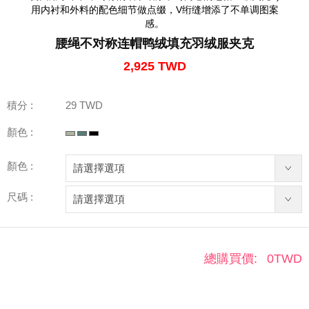
用内衬和外料的配色细节做点缀，V绗缝增添了不单调图案
感。
腰绳不对称连帽鸭绒填充羽绒服夹克
2,925 TWD
積分 :
29 TWD
顏色 :
顏色 :
尺碼 :
總購買價:
0
TWD