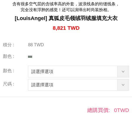
含有很多空气层的含绒率高的外套，波浪线条的绗缝线条，
完全没有浮肿的感觉！还可以演绎出时尚装扮相。
[LouisAngel] 真狐皮毛领绒羽绒服填充大衣
8,821 TWD
積分 :
88 TWD
顏色 :
顏色 :
尺碼 :
總購買價:
0
TWD