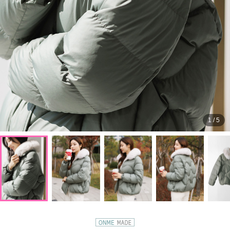
1
/
5