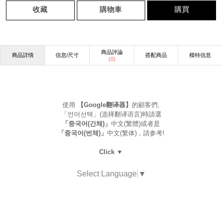
收藏
購物車
購買
商品評論
商品詳情
信息/尺寸
搭配商品
模特信息
(
0
)
使用
【Google翻译器】
的顧客們,
「언어선택」(选择翻译语言)時請選
「중국어(간체)」
中文(繁體)或者是
「중국어(번체)」
中文(繁体)，請参考!
Click ▼
Select Language
▼