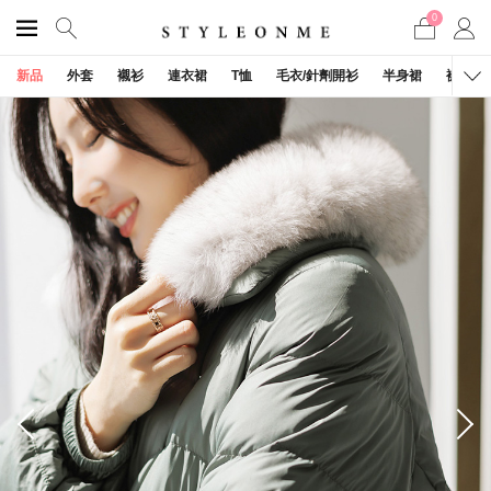
0
新品
外套
襯衫
連衣裙
T恤
毛衣/針劑開衫
半身裙
褲子