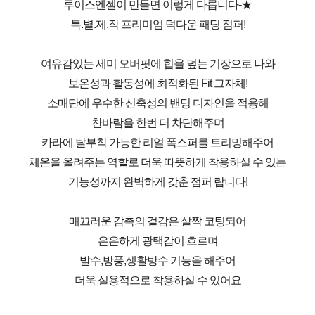
루이스엔젤이 만들면 이렇게 다릅니다-★
특.별.제.작 프리미엄 덕다운 패딩 점퍼!
여유감있는 세미 오버핏에 힙을 덮는 기장으로 나와
보온성과 활동성에 최적화된 Fit 그자체!
소매단에 우수한 신축성의 밴딩 디자인을 적용해
찬바람을 한번 더 차단해주며
카라에 탈부착 가능한 리얼 폭스퍼를 트리밍해주어
체온을 올려주는 역할로 더욱 따뜻하게 착용하실 수 있는
기능성까지 완벽하게 갖춘 점퍼 랍니다!
매끄러운 감촉의 겉감은 살짝 코팅되어
은은하게 광택감이 흐르며
발수,방풍,생활방수 기능을 해주어
더욱 실용적으로 착용하실 수 있어요