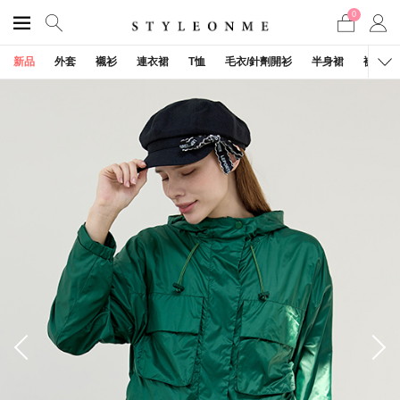
0
新品
外套
襯衫
連衣裙
T恤
毛衣/針劑開衫
半身裙
褲子