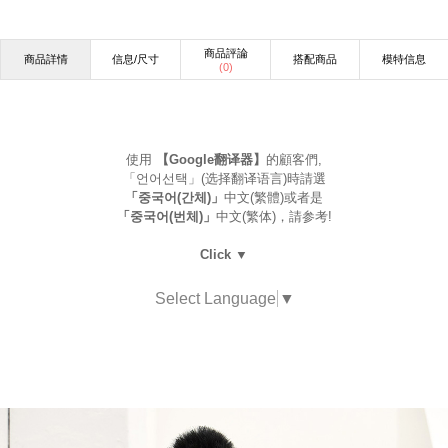
商品評論
商品詳情
信息/尺寸
搭配商品
模特信息
(
0
)
使用
【Google翻译器】
的顧客們,
「언어선택」(选择翻译语言)時請選
「중국어(간체)」
中文(繁體)或者是
「중국어(번체)」
中文(繁体)，請参考!
Click ▼
Select Language
▼