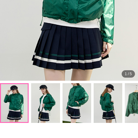
1
/
5