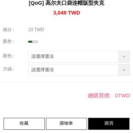
[QoG] 高尔夫口袋连帽版型夹克
3,049 TWD
積分 :
23 TWD
顏色 :
顏色 :
尺碼 :
總購買價:
0
TWD
收藏
購物車
購買