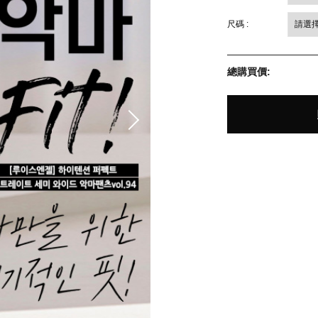
尺碼 :
總購買價: