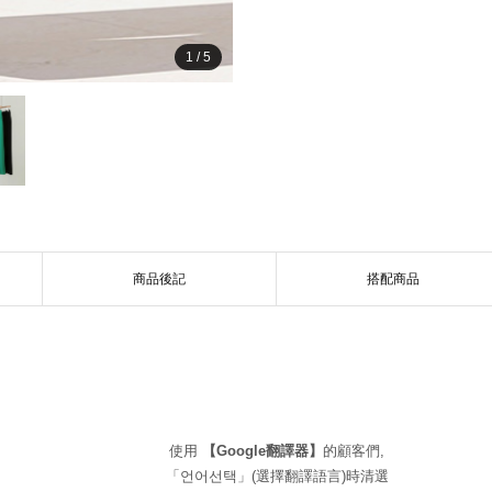
1
/
5
商品後記
搭配商品
使用
【Google翻譯器】
的顧客們,
「언어선택」(選擇翻譯語言)時清選