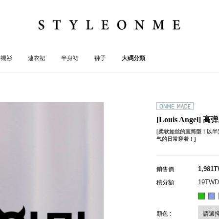
襯衫
連衣裙
半身裙
褲子
大碼分類
[Louis Angel
[柔软如丝的直筒型！以
气的日常穿着！]
1,981
銷售價
19TWD
積分額
顏色 :