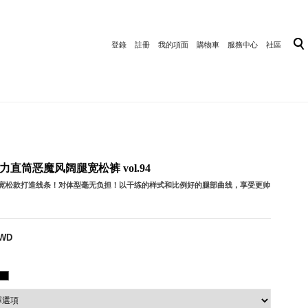
登錄
註冊
我的項面
購物車
服務中心
社區
] 高弹力直筒恶魔风阔腿宽松裤 vol.94
半宽松款打造线条！对体型毫无负担！以干练的样式和比例好的腿部曲线，享受更帅
TWD