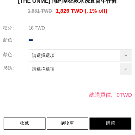
[THE ONME] 简约基础款水洗直筒牛仔裤
1,826 TWD
(↓
1
% off)
1,851 TWD
積分 :
18 TWD
顏色 :
顏色 :
尺碼 :
總購買價:
0
TWD
收藏
購物車
購買