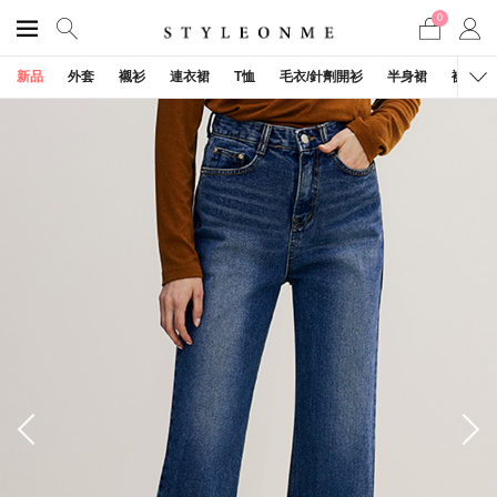
0
新品
外套
襯衫
連衣裙
T恤
毛衣/針劑開衫
半身裙
褲子