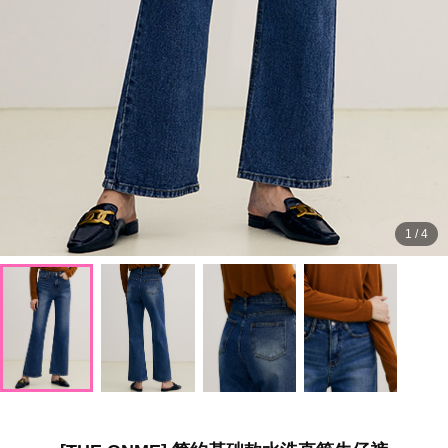
1
/
4