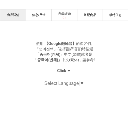
商品評論
商品詳情
信息/尺寸
搭配商品
模特信息
(
0
)
使用
【Google翻译器】
的顧客們,
「언어선택」(选择翻译语言)時請選
「중국어(간체)」
中文(繁體)或者是
「중국어(번체)」
中文(繁体)，請参考!
Click ▼
Select Language
▼