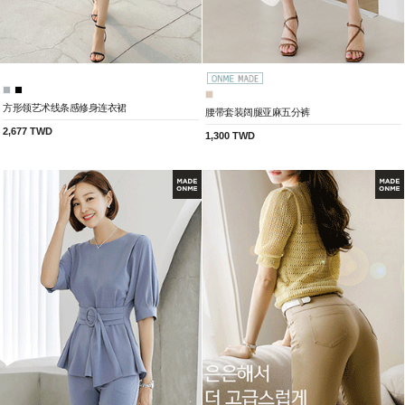
方形领艺术线条感修身连衣裙
腰带套装阔腿亚麻五分裤
2,677 TWD
1,300 TWD