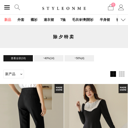
0
新品
外套
襯衫
連衣裙
T恤
毛衣/針劑開衫
半身裙
褲子
除夕特卖
查看全部
(18)
~40%
(14)
~50%
(4)