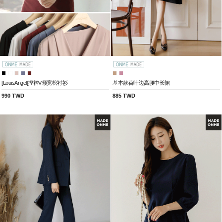
[LouisAngel]捏褶V领宽松衬衫
基本款荷叶边高腰中长裙
990 TWD
885 TWD