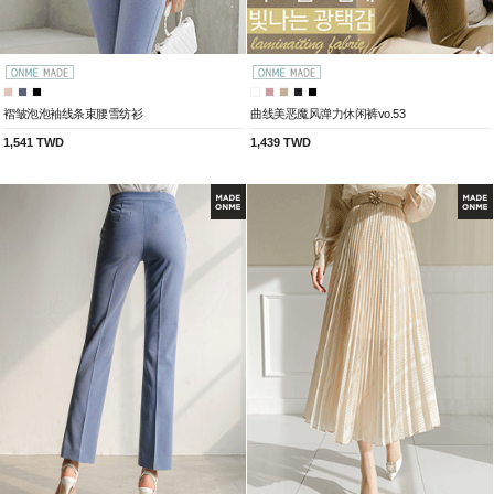
褶皱泡泡袖线条束腰雪纺衫
曲线美恶魔风弹力休闲裤vo.53
1,541 TWD
1,439 TWD