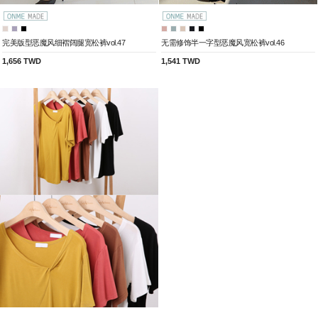
完美版型恶魔风细褶阔腿宽松裤vol.47
无需修饰半一字型恶魔风宽松裤vol.46
1,656 TWD
1,541 TWD