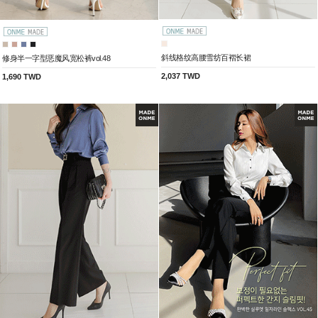
斜线格纹高腰雪纺百褶长裙
修身半一字型恶魔风宽松裤vol.48
2,037 TWD
1,690 TWD