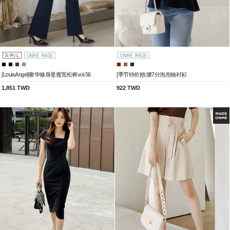
[LouisAngel]奢华修身显瘦宽松裤vol.56
[季节特价]收腰7分泡泡袖衬衫
1,851 TWD
922 TWD