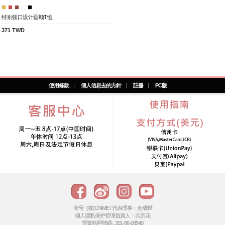
特别领口设计垂顺T恤
371 TWD
使用條款
個人信息去的方針
註冊
PC版
商号 : (株)ONME / 代表理事：金成燁
個人隱私保护管理負責人：呉京花
營業執照號碼 : 201-86-08540