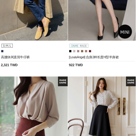
高腰休闲直筒牛仔裤
[LouisAngel] 合身2种长度H型半身裙
2,321 TWD
922 TWD