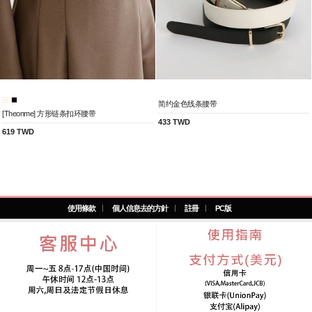
简约金色线条腰带
[Theonme] 方形链条扣环腰带
433 TWD
619 TWD
使用條款
個人信息去的方針
註冊
PC版