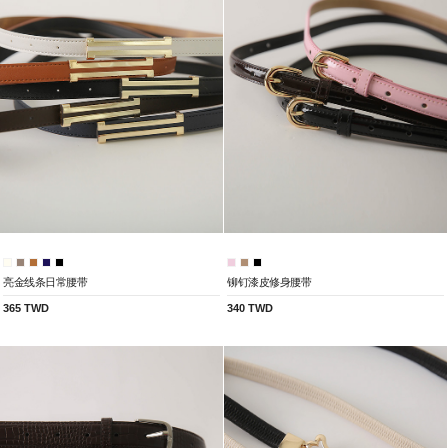
亮金线条日常腰带
铆钉漆皮修身腰带
365 TWD
340 TWD