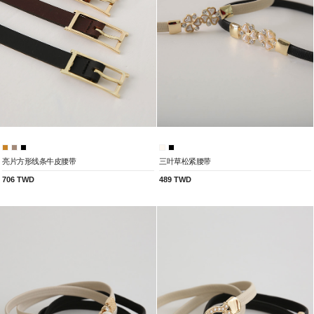
亮片方形线条牛皮腰带
三叶草松紧腰带
706 TWD
489 TWD