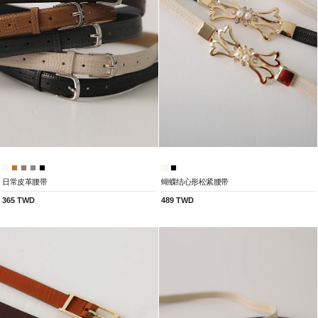
日常皮革腰带
蝴蝶结心形松紧腰带
365 TWD
489 TWD