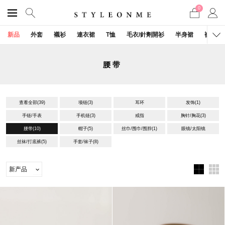
0
新品
外套
襯衫
連衣裙
T恤
毛衣/針劑開衫
半身裙
褲子
腰带
查看全部
(39)
项链
(3)
耳环
发饰
(1)
手链/手表
手机链
(3)
戒指
胸针/胸花
(3)
腰带
(10)
帽子
(5)
丝巾/围巾/围脖
(1)
眼镜/太阳镜
丝袜/打底裤
(5)
手套/袜子
(8)